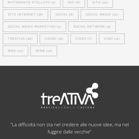
RISTORANTE STELLATO
(5)
SEO
(6)
SITO
(24)
SITO INTERNET
(26)
SOCIAL
(6)
SOCIAL MEDIA
(10)
SOCIAL MEDIA MARKETING
(5)
SOCIAL NETWORK
(9)
TREATIVA
(26)
UDINE
(16)
VIDEO
(7)
VINO
(11)
WEB
(22)
WINE
(12)
“La difficoltà non sta nel credere alle nuove idee, ma nel
fuggire dalle vecchie”