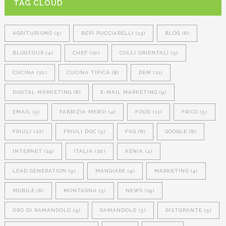
TAG CLOUD
AGRITURISMO
(5)
BEPI PUCCIARELLI
(13)
BLOG
(6)
BLOGTOUR
(4)
CHEF
(10)
COLLI ORIENTALI
(5)
CUCINA
(10)
CUCINA TIPICA
(8)
DEM
(11)
DIGITAL MARKETING
(8)
E-MAIL MARKETING
(9)
EMAIL
(5)
FABRIZIA MEROI
(4)
FOOD
(11)
FRICO
(5)
FRIULI
(22)
FRIULI DOC
(5)
FVG
(8)
GOOGLE
(8)
INTERNET
(19)
ITALIA
(20)
KENIA
(4)
LEAD GENERATION
(9)
MANGIARE
(9)
MARKETING
(4)
MOBILE
(6)
MONTAGNA
(5)
NEWS
(19)
ORO DI RAMANDOLO
(5)
RAMANDOLO
(5)
RISTORANTE
(5)