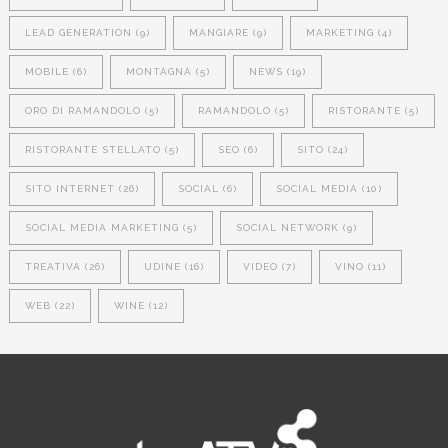
LEAD GENERATION
(9)
MANGIARE
(9)
MARKETING
(4)
MOBILE
(6)
MONTAGNA
(5)
NEWS
(19)
ORO DI RAMANDOLO
(5)
RAMANDOLO
(5)
RISTORANTE
(5)
RISTORANTE STELLATO
(5)
SEO
(6)
SITO
(24)
SITO INTERNET
(26)
SOCIAL
(6)
SOCIAL MEDIA
(10)
SOCIAL MEDIA MARKETING
(5)
SOCIAL NETWORK
(9)
TREATIVA
(26)
UDINE
(16)
VIDEO
(7)
VINO
(11)
WEB
(22)
WINE
(12)