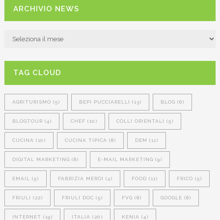
ARCHIVIO NEWS
ARCHIVIO
NEWS
TAG CLOUD
AGRITURISMO
(5)
BEPI PUCCIARELLI
(13)
BLOG
(6)
BLOGTOUR
(4)
CHEF
(10)
COLLI ORIENTALI
(5)
CUCINA
(10)
CUCINA TIPICA
(8)
DEM
(11)
DIGITAL MARKETING
(8)
E-MAIL MARKETING
(9)
EMAIL
(5)
FABRIZIA MEROI
(4)
FOOD
(11)
FRICO
(5)
FRIULI
(22)
FRIULI DOC
(5)
FVG
(8)
GOOGLE
(8)
INTERNET
(19)
ITALIA
(20)
KENIA
(4)