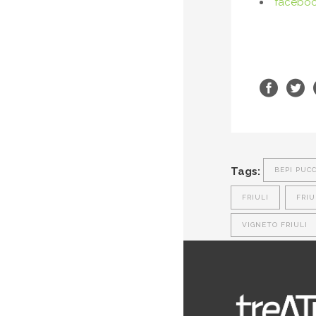
facebo
Tags:
BEPI PUCC
FRIULI
FRIU
VIGNETO FRIULI