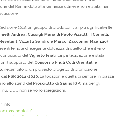
ione del Ramandolo alla kermesse udinese non è stata mai
scussione.
edizione 2018, un gruppo di produttori tra i più significativi (le
melli Andrea, Cussigh Maria di Paolo Vizzutti, I Comelli,
 Revelant, Vizzutti Sandro e Marco, Zaccomer Maurizio
)
senti le note di elegante dolcezza di quello che è il vino
ù conosciuto del
Vigneto Friuli
. La partecipazione è stata
con il supporto del
Consorzio Friuli Colli Orientali e
o
, nell’ambito di un più vasto progetto di promozione
 dal
PSR 2014-2020
. La location è quella di sempre, in piazza
ino allo stand del
Prosciutto di Sauris IGP
: ma per gli
 Friuli DOC non servono spiegazioni…
i info:
rodiramandolo.it/