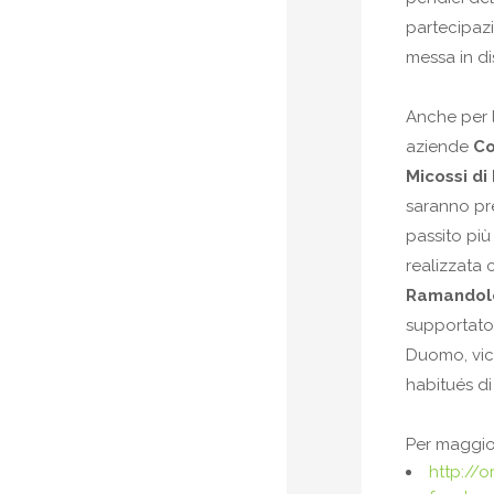
partecipaz
messa in di
Anche per l’
aziende
Co
Micossi di
saranno pre
passito pi
realizzata 
Ramandol
supportato
Duomo, vic
habitués di
Per maggior
http://o