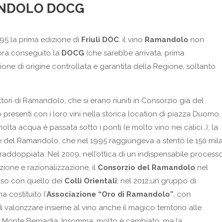
NDOLO DOCG
995 la prima edizione di
Friuli DOC
: il vino
Ramandolo
non
ra conseguito la
DOCG
(che sarebbe arrivata, prima
ne di origine controllata e garantita della Regione, soltanto
tori di Ramandolo, che si erano riuniti in Consorzio già del
 presenti con i loro vini nella storica location di piazza Duomo.
molta acqua è passata sotto i ponti (e molto vino nei calici…); la
 del Ramandolo, che nel 1995 raggiungeva a stento le 150 mil
è raddoppiata. Nel 2009, nell’ottica di un indispensabile process
ione e razionalizzazione, il
Consorzio del Ramandolo
nel
uso con quello dei
Colli Orientali
; nel 2012,un gruppo di
a costituito l’
Associazione “Oro di Ramandolo”
, con
di valorizzare insieme al vino anche il magico territorio alle
l Monte Bernadia. Insomma, molto è cambiato, ma la