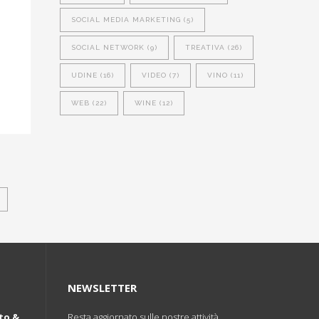
SOCIAL MEDIA MARKETING
(5)
SOCIAL NETWORK
(9)
TREATIVA
(26)
UDINE
(16)
VIDEO
(7)
VINO
(11)
WEB
(22)
WINE
(12)
NEWSLETTER
to &
Resta aggiornato sulle nostre attività