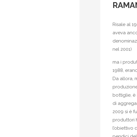
RAMA
Risale al 1
aveva anco
denominazio
nel 2001)
ma i produt
1988, erano
Da allora, 
produzione
bottiglie, 
di aggregaz
2009 si è f
produttori h
l’obiettivo 
pendici de