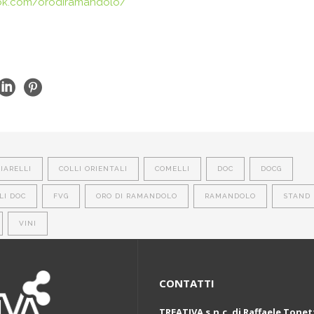
ok.com/orodiramandolo/
IARELLI
COLLI ORIENTALI
COMELLI
DOC
DOCG
LI DOC
FVG
ORO DI RAMANDOLO
RAMANDOLO
STAND
VINI
CONTATTI
TREATIVA s.n.c. di Raffaele Tonet