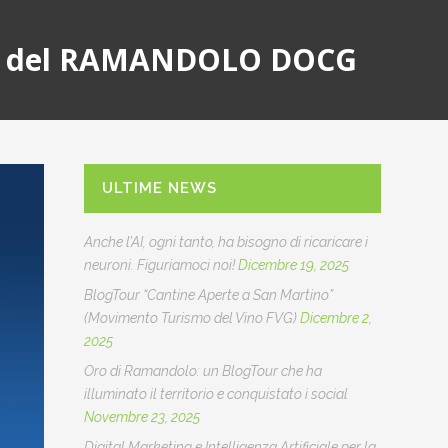
nza del RAMANDOLO DOCG
ULTIME NEWS
Anche l’AI, ogni tanto, ha bisogno di ricaricare i
neuroni. Figuriamoci noi!
Dicembre 19, 2025
BlogTour “Cantine Aperte a San Martino”
(Movimento Turismo del Vino FVG)
Dicembre 2,
2025
Oro di Ramandolo: un BlogTour che ha
illuminato il territorio e conquistato i social
Novembre 23, 2025
Digital Marketing e Intelligenza Artificiale per la