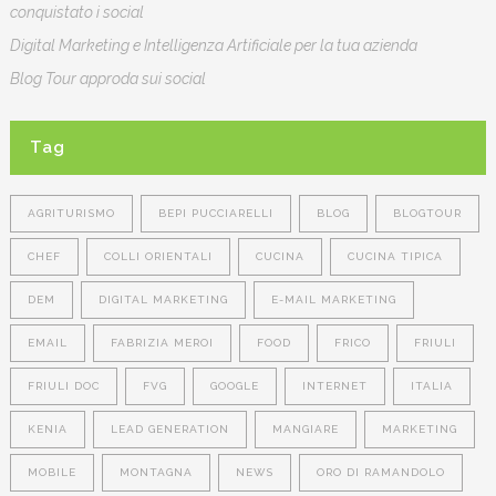
conquistato i social
Digital Marketing e Intelligenza Artificiale per la tua azienda
Blog Tour approda sui social
Tag
AGRITURISMO
BEPI PUCCIARELLI
BLOG
BLOGTOUR
CHEF
COLLI ORIENTALI
CUCINA
CUCINA TIPICA
DEM
DIGITAL MARKETING
E-MAIL MARKETING
EMAIL
FABRIZIA MEROI
FOOD
FRICO
FRIULI
FRIULI DOC
FVG
GOOGLE
INTERNET
ITALIA
KENIA
LEAD GENERATION
MANGIARE
MARKETING
MOBILE
MONTAGNA
NEWS
ORO DI RAMANDOLO