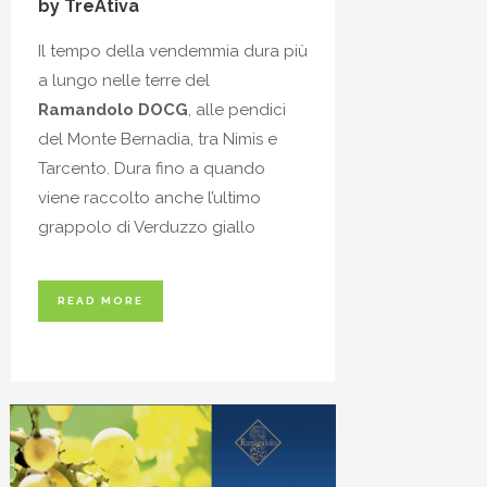
by TreAtiva
Il tempo della vendemmia dura più
a lungo nelle terre del
Ramandolo DOCG
, alle pendici
del
Monte Bernadia
, tra
Nimis
e
Tarcento
. Dura fino a quando
viene raccolto anche l’ultimo
grappolo di
Verduzzo giallo
READ MORE