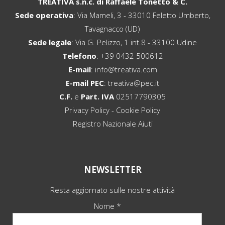
TREATIVA s.n.c. di Raffaele Tonetto & C.
Sede operativa
: Via Mameli, 3 - 33010 Feletto Umberto,
Tavagnacco (UD)
Sede legale
: Via G. Pelizzo, 1 int.8 - 33100 Udine
Telefono
:
+39 0432 500612
E-mail
:
info@treativa.com
E-mail PEC
:
treativa@pec.it
C.F.
e
Part. IVA
02517790305
Privacy Policy
-
Cookie Policy
Registro Nazionale Aiuti
NEWSLETTER
Resta aggiornato sulle nostre attività
Nome *