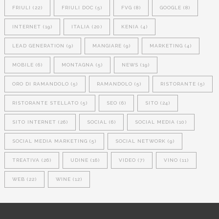
FRIULI
(22)
FRIULI DOC
(5)
FVG
(8)
GOOGLE
(8)
INTERNET
(19)
ITALIA
(20)
KENIA
(4)
LEAD GENERATION
(9)
MANGIARE
(9)
MARKETING
(4)
MOBILE
(6)
MONTAGNA
(5)
NEWS
(19)
ORO DI RAMANDOLO
(5)
RAMANDOLO
(5)
RISTORANTE
(5)
RISTORANTE STELLATO
(5)
SEO
(6)
SITO
(24)
SITO INTERNET
(26)
SOCIAL
(6)
SOCIAL MEDIA
(10)
SOCIAL MEDIA MARKETING
(5)
SOCIAL NETWORK
(9)
TREATIVA
(26)
UDINE
(16)
VIDEO
(7)
VINO
(11)
WEB
(22)
WINE
(12)