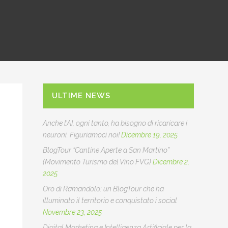
ULTIME NEWS
Anche l’AI, ogni tanto, ha bisogno di ricaricare i
neuroni. Figuriamoci noi!
Dicembre 19, 2025
BlogTour “Cantine Aperte a San Martino”
(Movimento Turismo del Vino FVG)
Dicembre 2,
2025
Oro di Ramandolo: un BlogTour che ha
illuminato il territorio e conquistato i social
Novembre 23, 2025
Digital Marketing e Intelligenza Artificiale per la