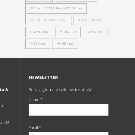
SOCIAL MEDIA MARKETING
(5)
SOCIAL NETWORK
(9)
TREATIVA
(26)
UDINE
(16)
VIDEO
(7)
VINO
(11)
WEB
(22)
WINE
(12)
NEWSLETTER
to &
Resta aggiornato sulle nostre attività
Nome *
10
 33100
Email *