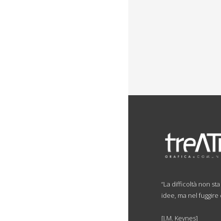
“La difficoltà non st
idee, ma nel fuggire
[J.M. Keynes]