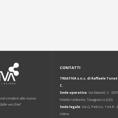
CONTATTI
TREATIVA s.n.c. di Raffaele Tonet
C.
Sede operativa
: Via Mameli, 3 - 330
a nel credere alle nuove
Feletto Umberto, Tavagnacco (UD)
 dalle vecchie”
Sede legale
: Via G. Pelizzo, 1 int.8 -
Udine