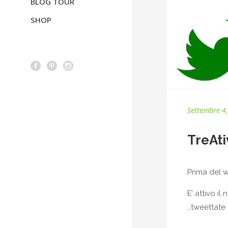
BLOG TOUR
SHOP
Settembre 4
TreAti
Prima del 
E’ attivo il
…tweettate 