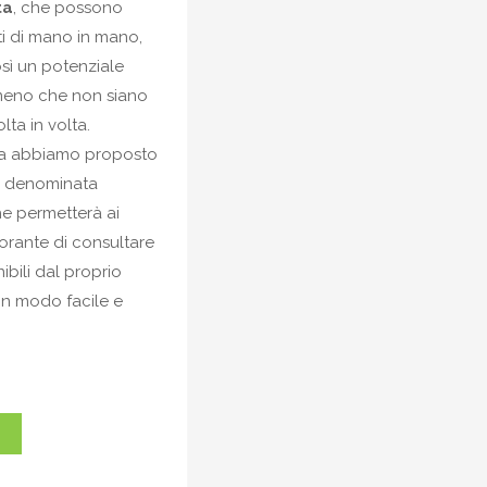
ta
, che possono
i di mano in mano,
sì un potenziale
meno che non siano
olta in volta.
iva abbiamo proposto
a denominata
e permetterà ai
storante di consultare
ibili dal proprio
in modo facile e
E