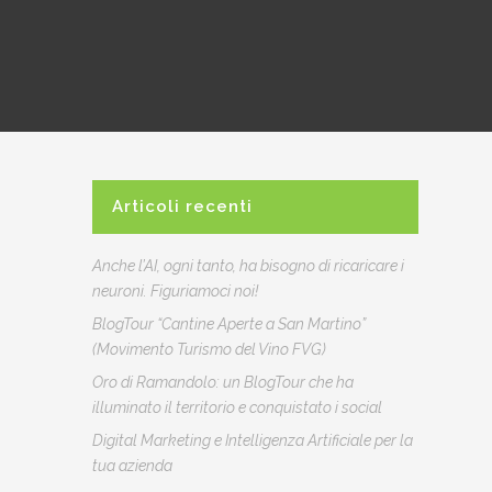
Articoli recenti
Anche l’AI, ogni tanto, ha bisogno di ricaricare i
neuroni. Figuriamoci noi!
BlogTour “Cantine Aperte a San Martino”
(Movimento Turismo del Vino FVG)
Oro di Ramandolo: un BlogTour che ha
illuminato il territorio e conquistato i social
Digital Marketing e Intelligenza Artificiale per la
tua azienda