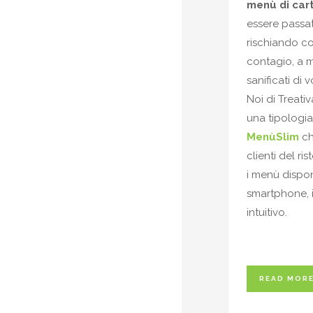
menù di car
essere passat
rischiando co
contagio, a 
sanificati di v
Noi di Treat
una tipologi
MenùSlim
ch
clienti del ri
i menù dispon
smartphone, 
intuitivo.
READ MOR