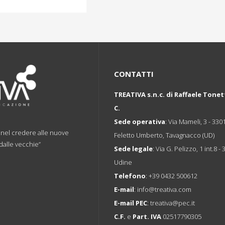
CONTATTI
TREATIVA s.n.c. di Raffaele Tonet
C.
Sede operativa
: Via Mameli, 3 - 330
a nel credere alle nuove
Feletto Umberto, Tavagnacco (UD)
 dalle vecchie”
Sede legale
: Via G. Pelizzo, 1 int.8 -
Udine
Telefono
:
+39 0432 500612
E-mail
:
info@treativa.com
E-mail PEC
:
treativa@pec.it
C.F.
e
Part. IVA
02517790305