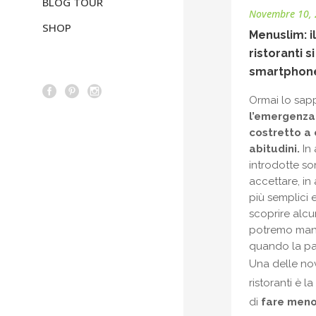
BLOG TOUR
Novembre 10,
SHOP
Menuslim: i
ristoranti s
smartphon
Ormai lo sapp
l’emergenza
costretto a
abitudini.
In 
introdotte so
accettare, in 
più semplici 
scoprire alc
potremo man
quando la pan
Una delle nov
ristoranti è 
di
fare meno