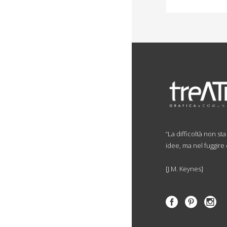
“La difficoltà non st
idee, ma nel fuggire
[J.M. Keynes]