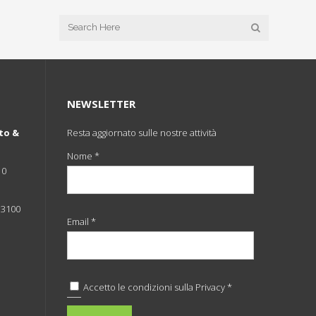
NEWSLETTER
to &
Resta aggiornato sulle nostre attività
Nome *
10
 33100
Email *
Accetto le condizioni sulla
Privacy *