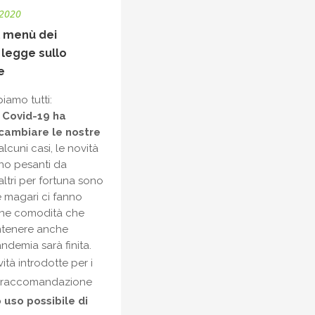
 2020
l menù dei
i legge sullo
e
iamo tutti:
 Covid-19 ha
 cambiare le nostre
alcuni casi, le novità
no pesanti da
altri per fortuna sono
e magari ci fanno
une comodità che
tenere anche
demia sarà finita.
ità introdotte per i
la raccomandazione
 uso possibile di