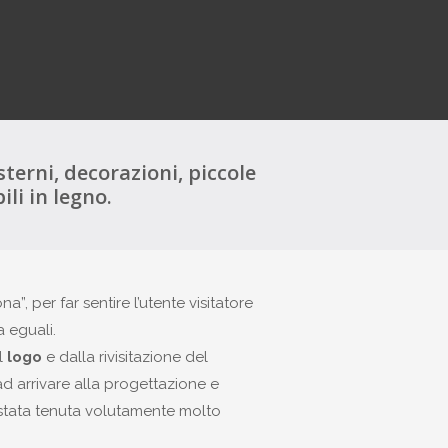
terni, decorazioni, piccole
li in legno.
a”, per far sentire l’utente visitatore
 eguali.
l
logo
e dalla rivisitazione del
ad arrivare alla progettazione e
è stata tenuta volutamente molto