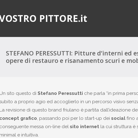
 VOSTRO PITTORE.it
STEFANO PERESSUTTI: Pitture d’interni ed es
opere di restauro e risanamento scuri e mobi
Un sito questo di
Stefano Peressutti
che parla “in prima person
subito a proprio agio ed accoglierlo in un percorso visivo senza
La revisione di questo brand friulano è partita dall’ideazione de
concept
grafico
, passando poi per lo start-up dei
social
fino 
conseguente messa on-line del
sito internet
la cui struttura 
minimal e intuitiva.