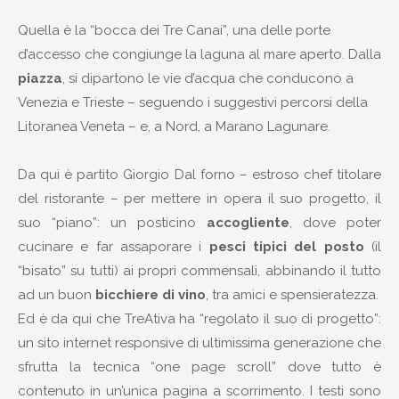
Quella è la “bocca dei Tre Canai”, una delle porte
d’accesso che congiunge la laguna al mare aperto. Dalla
piazza
, si dipartono le vie d’acqua che conducono a
Venezia e Trieste – seguendo i suggestivi percorsi della
Litoranea Veneta – e, a Nord, a Marano Lagunare.
Da qui è partito Giorgio Dal forno – estroso chef titolare
del ristorante – per mettere in opera il suo progetto, il
suo “piano”: un posticino
accogliente
, dove poter
cucinare e far assaporare i
pesci tipici del posto
(il
“bisato” su tutti) ai propri commensali, abbinando il tutto
ad un buon
bicchiere di vino
, tra amici e spensieratezza.
Ed è da qui che TreAtiva ha “regolato il suo di progetto”:
un sito internet responsive di ultimissima generazione che
sfrutta la tecnica “one page scroll” dove tutto è
contenuto in un’unica pagina a scorrimento. I testi sono