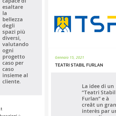
capace di
esaltare
la
bellezza
degli
spazi più
diversi,
valutando
ogni
progetto
Gennaio 15, 2021
caso per
TEATRI STABIL FURLAN
caso
insieme al
cliente.
La idee di un
“Teatri Stabil
Furlan” e à
creât un gran
at
interès par u