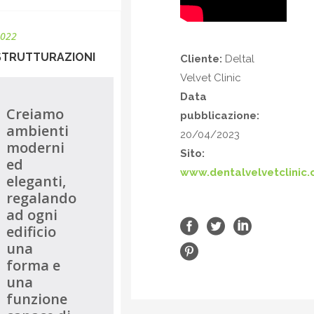
2022
ISTRUTTURAZIONI
Cliente:
Deltal
Velvet Clinic
Data
Creiamo
pubblicazione:
ambienti
20/04/2023
moderni
Sito:
ed
www.dentalvelvetclinic
eleganti,
regalando
ad ogni
edificio
una
forma e
una
funzione