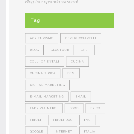
Blog Tour approda sui social
Tag
AGRITURISMO
BEPI PUCCIARELLI
BLOG
BLOGTOUR
CHEF
COLLI ORIENTALI
CUCINA
CUCINA TIPICA
DEM
DIGITAL MARKETING
E-MAIL MARKETING
EMAIL
FABRIZIA MEROI
FOOD
FRICO
e
FRIULI
FRIULI DOC
FVG
GOOGLE
INTERNET
ITALIA