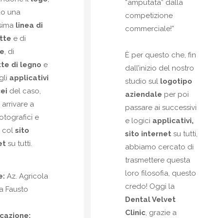
“amputata” dalla
do una
competizione
sima
linea di
commerciale!”
tte
e di
le
, di
È per questo che, fin
te di legno
e
dall’inizio del nostro
 gli
applicativi
studio sul
logotipo
ei
del caso,
aziendale
per poi
 arrivare a
passare ai successivi
fotografici e
e logici
applicativi,
i, col
sito
sito internet
su tutti,
et
su tutti.
abbiamo cercato di
trasmettere questa
loro filosofia, questo
e:
Az. Agricola
credo! Oggi la
a Fausto
Dental Velvet
Clinic
, grazie a
cazione: