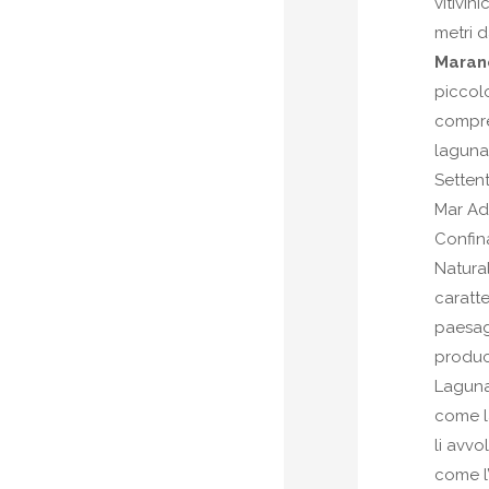
vitivin
metri d
Maran
piccol
compr
laguna
Settent
Mar Adr
Confina
Natural
caratte
paesag
produc
Laguna
come l
li avvo
come l