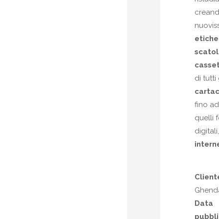
crean
nuovis
etiche
scato
casset
di tutti
cartac
fino ad
quelli 
digital
intern
Client
Ghend
Data
pubbli