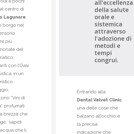
icola a pochi
all'eccellenza
della salute
al centro di
orale e
o Lagunare
,
sistemica
o borgo nel
attraverso
ensorio
l'adozione di
re più
metodi e
rionale del
tempi
iatico.
congrui.
nti con l’Oasi
istica, in un
ristico
gio,
Entrando alla
ono “Vini di
Dental Velvet Clinic
” profumati
una delle cose che
a brezza che
balzano all’occhio è
lge… sapidi
la precisa
’acqua che li
indicazione che