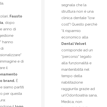
da.
segnala che la
struttura non è una
tolari,
Fausto
clinica dentale “low
ia
, dopo
cost”! Questo perchè
e anno di
“il risparmio
gestione
economico alla
a” hanno
Dental Velvet
 di
corrisponde ad un
sionalizzare”
“percorso” legato
o immagine e di
alla funzionalità e
are il
mantenibilità nel
ionamento
tempo della
ro brand.
È
riabilitazione
e siamo partiti
raggiunta grazie ad
ro per questa
un’Odontoiatria sana,
ura:
Medica, non
andone il
logo
,