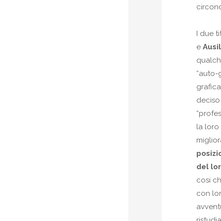
circon
I due ti
e
Ausil
qualch
“auto-
grafic
deciso
“profes
la lor
miglior
posiz
del lo
cosi ch
con lo
avvent
ristudi