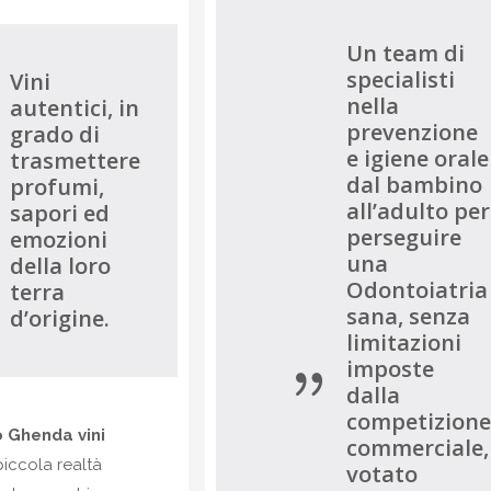
Un team di
specialisti
Vini
nella
autentici, in
prevenzione
grado di
e igiene orale
trasmettere
dal bambino
profumi,
all’adulto per
sapori ed
perseguire
emozioni
una
della loro
Odontoiatria
terra
sana, senza
d’origine.
limitazioni
imposte
dalla
competizion
 Ghenda vini
commerciale,
piccola realtà
votato