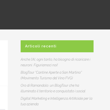
Articoli recenti
Anche l’AI, ogni tanto, ha bisogno di ricaricare i
neuroni. Figuriamoci noi!
BlogTour “Cantine Aperte a San Martino”
(Movimento Turismo del Vino FVG)
Oro di Ramandolo: un BlogTour che ha
illuminato il territorio e conquistato i social
Digital Marketing e Intelligenza Artificiale per la
tua azienda