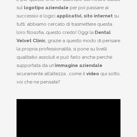
sul
logotipo aziendale
per poi passare ai
successivi e logici
applicativi, sito internet
su
tutti, abbiamo cercato di trasmettere questa
loro filosofia, questo credo! Oggi la
Dental
Velvet Clinic
, grazie a questo modo di pensare
la propria professionalità, si pone su livelli
qualitativi assoluti e può farlo anche perchè
supportata da un’
immagine aziendale
sicuramente all’altezza …come il
video
qui sotto,
voi che ne pensate?