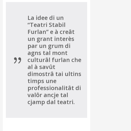
La idee di un
“Teatri Stabil
Furlan” e à creât
un grant interès
par un grum di
agns tal mont
culturâl furlan che
al à savût
dimostrâ tai ultins
timps une
professionalitât di
valôr ancje tal
cjamp dal teatri.