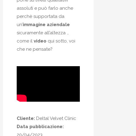
assoluti e può farlo anche
perchè supportata da
un’
immagine aziendale
sicuramente all’altezza …
come il
video
qui sotto, voi
che ne pensate?
Cliente:
Deltal Velvet Clinic
Data pubblicazione:
20/04/2023