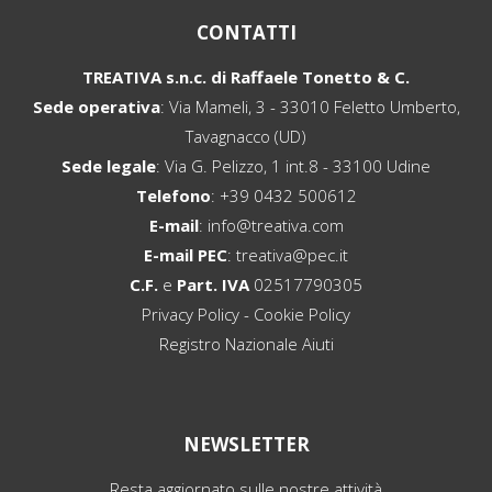
CONTATTI
TREATIVA s.n.c. di Raffaele Tonetto & C.
Sede operativa
: Via Mameli, 3 - 33010 Feletto Umberto,
Tavagnacco (UD)
Sede legale
: Via G. Pelizzo, 1 int.8 - 33100 Udine
Telefono
:
+39 0432 500612
E-mail
:
info@treativa.com
E-mail PEC
:
treativa@pec.it
C.F.
e
Part. IVA
02517790305
Privacy Policy
-
Cookie Policy
Registro Nazionale Aiuti
NEWSLETTER
Resta aggiornato sulle nostre attività