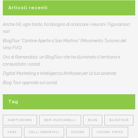
Articoli recenti
Anche l’AI, ogni tanto, ha bisogno di ricaricare i neuroni. Figuriamoci
noi!
BlogTour “Cantine Aperte a San Martino” (Movimento Turismo del
Vino FVG)
Oro di Ramandolo: un BlogTour che ha illuminato il territorio e
conquistato i social
Digital Marketing e Intelligenza Artificiale per la tua azienda
Blog Tour approda sui social
Tag
AGRITURISMO
BEPI PUCCIARELLI
BLOG
BLOGTOUR
CHEF
COLLI ORIENTALI
CUCINA
CUCINA TIPICA