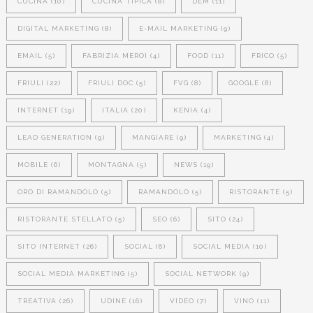
CUCINA
(10)
CUCINA TIPICA
(8)
DEM
(11)
DIGITAL MARKETING
(8)
E-MAIL MARKETING
(9)
EMAIL
(5)
FABRIZIA MEROI
(4)
FOOD
(11)
FRICO
(5)
FRIULI
(22)
FRIULI DOC
(5)
FVG
(8)
GOOGLE
(8)
INTERNET
(19)
ITALIA
(20)
KENIA
(4)
LEAD GENERATION
(9)
MANGIARE
(9)
MARKETING
(4)
MOBILE
(6)
MONTAGNA
(5)
NEWS
(19)
ORO DI RAMANDOLO
(5)
RAMANDOLO
(5)
RISTORANTE
(5)
RISTORANTE STELLATO
(5)
SEO
(6)
SITO
(24)
SITO INTERNET
(26)
SOCIAL
(6)
SOCIAL MEDIA
(10)
SOCIAL MEDIA MARKETING
(5)
SOCIAL NETWORK
(9)
TREATIVA
(26)
UDINE
(16)
VIDEO
(7)
VINO
(11)