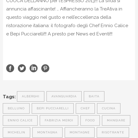
CUOCA DELL’ANNO per l’ESPRESSO 2013!!! La sfida si
annuncia affascinante! … Affiancheranno la TreAtiva in
questo viaggio nel gusto e nell’eccellenza della
ristorazione italiana: il fotografo degli Chef Ennio Calice
e Bepi Pucciarelli!!! A presto per News ed Eventi!!!
Tags:
ALBERGHI
AVANGUARDIA
BAITA
BELLUNO
BEPI PUCCIARELLI
CHEF
CUCINA
ENNIO CALICE
FABRIZIA MEROI
FOOD
MANGIARE
MICHELIN
MONTAGNA
MONTAGNE
RISOTRANTE