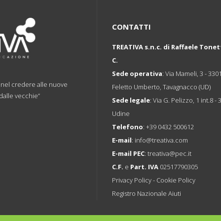
CONTATTI
TREATIVA s.n.c. di Raffaele Tonet
C.
Sede operativa
: Via Mameli, 3 - 330
a nel credere alle nuove
Feletto Umberto, Tavagnacco (UD)
 dalle vecchie”
Sede legale
: Via G. Pelizzo, 1 int.8 -
Udine
Telefono
:
+39 0432 500612
E-mail
:
info@treativa.com
E-mail PEC
:
treativa@pec.it
C.F.
e
Part. IVA
02517790305
Privacy Policy
-
Cookie Policy
Registro Nazionale Aiuti