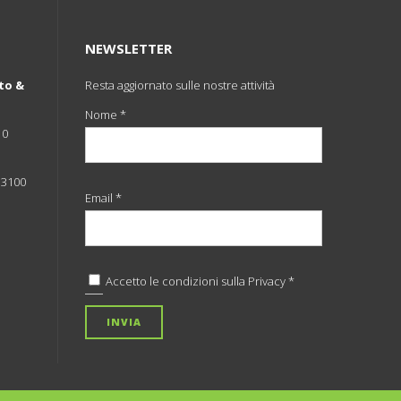
NEWSLETTER
to &
Resta aggiornato sulle nostre attività
Nome *
10
 33100
Email *
Accetto le condizioni sulla
Privacy *