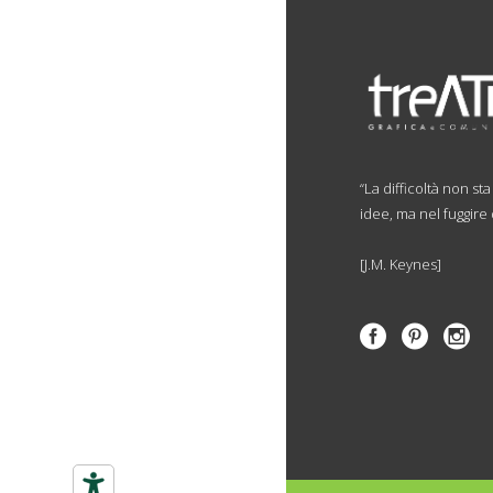
“La difficoltà non st
idee, ma nel fuggire
[J.M. Keynes]