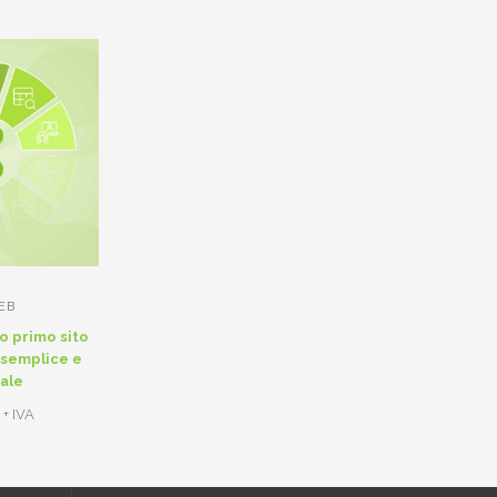
WEB
uo primo sito
 semplice e
nale
€
+ IVA