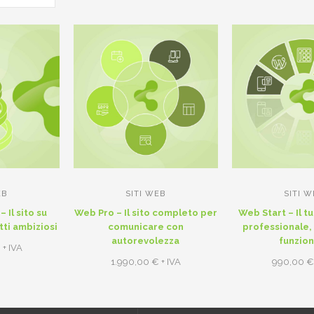
EB
SITI WEB
SITI 
Il sito su
Web Pro – Il sito completo per
Web Start – Il t
ti ambiziosi
comunicare con
professionale,
autorevolezza
funzio
€
+ IVA
1.990,00
€
+ IVA
990,00