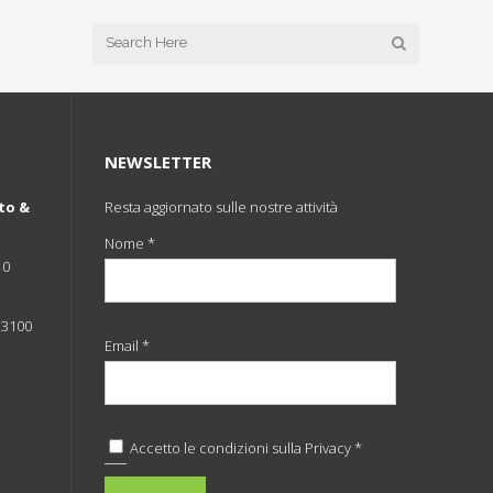
NEWSLETTER
to &
Resta aggiornato sulle nostre attività
Nome *
10
 33100
Email *
Accetto le condizioni sulla
Privacy *