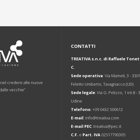
CONTATTI
TREATIVA s.n.c. di Raffaele Tonet
C.
Sede operativa
: Via Mameli, 3 - 330
a nel credere alle nuove
Feletto Umberto, Tavagnacco (UD)
 dalle vecchie”
Sede legale
: Via G. Pelizzo, 1 int.8 -
Udine
Telefono
:
+39 0432 500612
E-mail
:
info@treativa.com
E-mail PEC
:
treativa@pec.it
C.F.
e
Part. IVA
02517790305