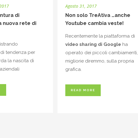
 2017
Agosto 31, 2017
ntura di
Non solo TreAtiva …anche
a nuova rete di
Youtube cambia veste!
Recentemente la piattaforma di
gistrando
video sharing di Google
ha
 di tendenza per
operato dei piccoli cambiamenti,
da la nascita di
migliorie diremmo, sulla propria
aziendali
grafica.
E
READ MORE