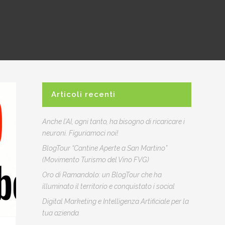
Articoli recenti
Anche l’AI, ogni tanto, ha bisogno di ricaricare i
neuroni. Figuriamoci noi!
BlogTour “Cantine Aperte a San Martino”
(Movimento Turismo del Vino FVG)
Oro di Ramandolo: un BlogTour che ha
illuminato il territorio e conquistato i social
Digital Marketing e Intelligenza Artificiale per la
tua azienda