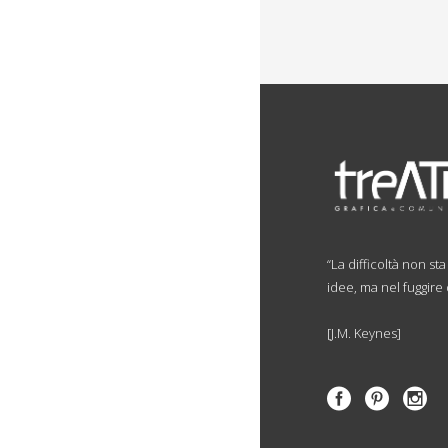
“La difficoltà non st
idee, ma nel fuggire
[J.M. Keynes]