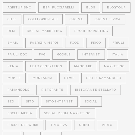
AGRITURISMO
BEPI PUCCIARELLI
BLOG
BLOGTOUR
CHEF
COLLI ORIENTALI
CUCINA
CUCINA TIPICA
DEM
DIGITAL MARKETING
E-MAIL MARKETING
EMAIL
FABRIZIA MEROI
FOOD
FRICO
FRIULI
FRIULI DOC
FVG
GOOGLE
INTERNET
ITALIA
KENIA
LEAD GENERATION
MANGIARE
MARKETING
MOBILE
MONTAGNA
NEWS
ORO DI RAMANDOLO
RAMANDOLO
RISTORANTE
RISTORANTE STELLATO
SEO
SITO
SITO INTERNET
SOCIAL
SOCIAL MEDIA
SOCIAL MEDIA MARKETING
SOCIAL NETWORK
TREATIVA
UDINE
VIDEO