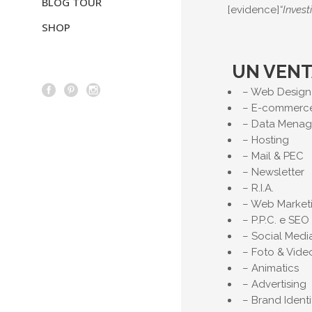
BLOG TOUR
[evidence]
“Invest
SHOP
UN VENTA
– Web Design
– E-commerc
– Data Mena
– Hosting
– Mail & PEC
– Newsletter
– R.I.A.
– Web Market
– P.P.C. e SEO
– Social Medi
– Foto & Vide
– Animatics
– Advertising
– Brand Identi