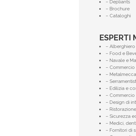
– Depliants
– Brochure
– Cataloghi
ESPERTI
– Alberghiero 
– Food e Bev
– Navale e Ma
– Commercio
– Metalmeccan
– Serramentist
– Edilizia e co
– Commercio 
– Design di in
– Ristorazion
– Sicurezza ed
– Medici, dent
– Fornitori di s