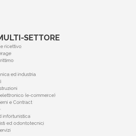
 MULTI-SETTORE
e ricettivo
erage
rittimo
ica ed industria
i
struzioni
elettronico (e-commerce)
terni e Contract
e
 infortunistica
isti ed odontotecnici
ervizi