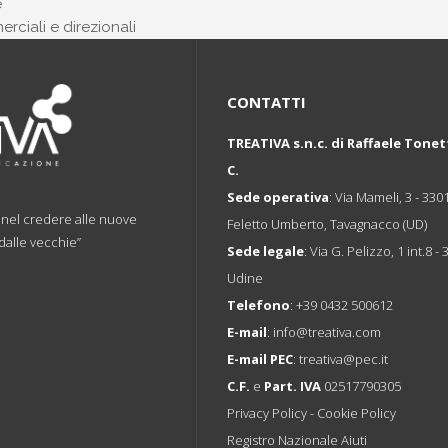
e
rciali e direzionali
CONTATTI
TREATIVA s.n.c. di Raffaele Tonet
C.
Sede operativa
: Via Mameli, 3 - 330
a nel credere alle nuove
Feletto Umberto, Tavagnacco (UD)
 dalle vecchie”
Sede legale
: Via G. Pelizzo, 1 int.8 -
Udine
Telefono
:
+39 0432 500612
E-mail
:
info@treativa.com
E-mail PEC
:
treativa@pec.it
C.F.
e
Part. IVA
02517790305
Privacy Policy
-
Cookie Policy
Registro Nazionale Aiuti