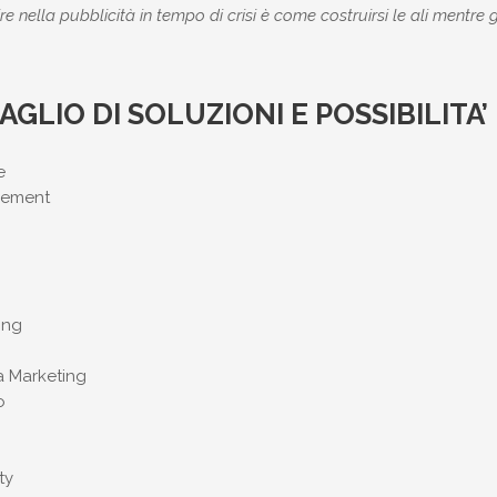
ire nella pubblicità in tempo di crisi è come costruirsi le ali mentre 
GLIO DI SOLUZIONI E POSSIBILITA’
e
gement
ing
a Marketing
o
ty