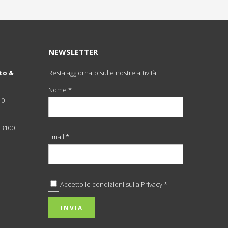
NEWSLETTER
to &
Resta aggiornato sulle nostre attività
Nome *
10
 33100
Email *
Accetto le condizioni sulla
Privacy *