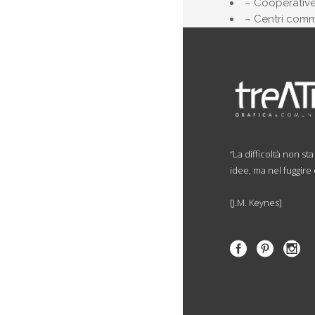
– Cooperativ
– Centri comme
“La difficoltà non st
idee, ma nel fuggire
[J.M. Keynes]