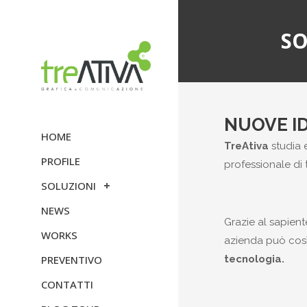
SO
NUOVE I
HOME
TreAtiva
studia e
PROFILE
professionale di tu
SOLUZIONI
NEWS
Grazie al sapient
WORKS
azienda può così
tecnologia.
PREVENTIVO
CONTATTI