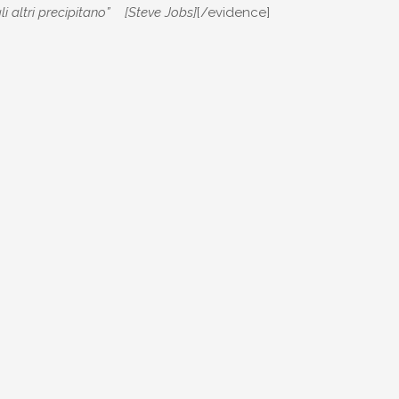
gli altri precipitano” [Steve Jobs]
[/evidence]