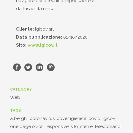
navigare dalla tecnica impeccabile e
dall’usabilità unica.
Cliente:
Igicov srl
Data pubblicazione:
01/10/2020
Sito:
www.igicov.it
CATEGORY
Web
TAGS
alberghi, coronavirus, cover igienica, covid, igicov,
one page scroll, responsive, sito, sterile, telecomandi