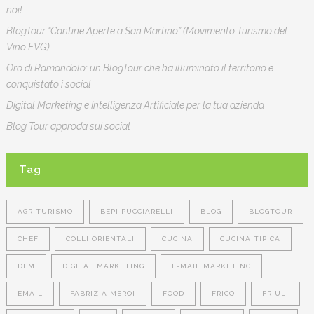
noi!
BlogTour “Cantine Aperte a San Martino” (Movimento Turismo del
Vino FVG)
Oro di Ramandolo: un BlogTour che ha illuminato il territorio e
conquistato i social
Digital Marketing e Intelligenza Artificiale per la tua azienda
Blog Tour approda sui social
Tag
AGRITURISMO
BEPI PUCCIARELLI
BLOG
BLOGTOUR
CHEF
COLLI ORIENTALI
CUCINA
CUCINA TIPICA
DEM
DIGITAL MARKETING
E-MAIL MARKETING
EMAIL
FABRIZIA MEROI
FOOD
FRICO
FRIULI