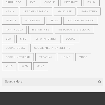
FRIULI DOC
FVG
GOOGLE
INTERNET
ITALIA
KENIA
LEAD GENERATION
MANGIARE
MARKETING
MOBILE
MONTAGNA
NEWS
ORO DI RAMANDOLO
RAMANDOLO
RISTORANTE
RISTORANTE STELLATO
SEO
SITO
SITO INTERNET
SOCIAL
SOCIAL MEDIA
SOCIAL MEDIA MARKETING
SOCIAL NETWORK
TREATIVA
UDINE
VIDEO
VINO
WEB
WINE