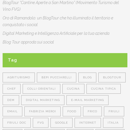
BlogTour “Cantine Aperte a San Martino” (Movimento Turismo del
Vino FVG)
Oro di Ramandolo: un BlogTour che ha illuminato il territorio e
conquistato i social
Digital Marketing e Intelligenza Artificiale per la tua azienda
Blog Tour approda sui social
Tag
AGRITURISMO
BEPI PUCCIARELLI
BLOG
BLOGTOUR
CHEF
COLLI ORIENTALI
CUCINA
CUCINA TIPICA
DEM
DIGITAL MARKETING
E-MAIL MARKETING
EMAIL
FABRIZIA MEROI
FOOD
FRICO
FRIULI
FRIULI DOC
FVG
GOOGLE
INTERNET
ITALIA