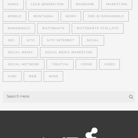
KENIA
LEAD GENERATION
MANGIARE
MARKETING
MOBILE
MONTAGNA
NEWS
ORO DI RAMANDOLO
RAMANDOLO
RISTORANTE
RISTORANTE STELLATO
SEO
SITO
SITO INTERNET
SOCIAL
SOCIAL MEDIA
SOCIAL MEDIA MARKETING
SOCIAL NETWORK
TREATIVA
UDINE
VIDEO
VINO
WEB
WINE