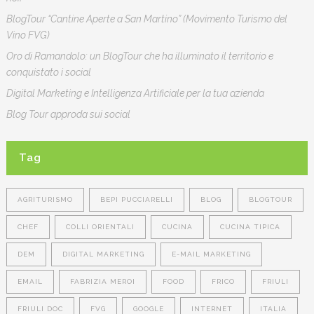
BlogTour “Cantine Aperte a San Martino” (Movimento Turismo del
Vino FVG)
Oro di Ramandolo: un BlogTour che ha illuminato il territorio e
conquistato i social
Digital Marketing e Intelligenza Artificiale per la tua azienda
Blog Tour approda sui social
Tag
AGRITURISMO
BEPI PUCCIARELLI
BLOG
BLOGTOUR
CHEF
COLLI ORIENTALI
CUCINA
CUCINA TIPICA
DEM
DIGITAL MARKETING
E-MAIL MARKETING
EMAIL
FABRIZIA MEROI
FOOD
FRICO
FRIULI
FRIULI DOC
FVG
GOOGLE
INTERNET
ITALIA