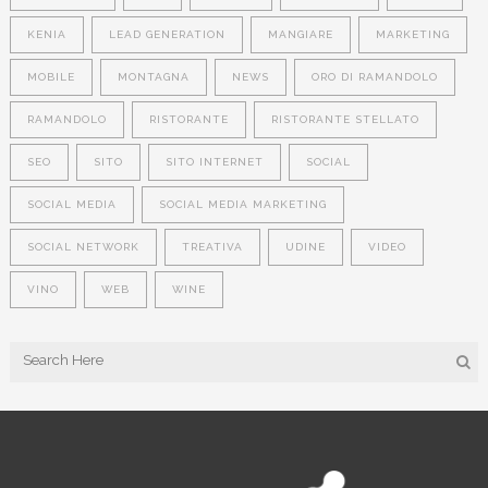
KENIA
LEAD GENERATION
MANGIARE
MARKETING
MOBILE
MONTAGNA
NEWS
ORO DI RAMANDOLO
RAMANDOLO
RISTORANTE
RISTORANTE STELLATO
SEO
SITO
SITO INTERNET
SOCIAL
SOCIAL MEDIA
SOCIAL MEDIA MARKETING
SOCIAL NETWORK
TREATIVA
UDINE
VIDEO
VINO
WEB
WINE